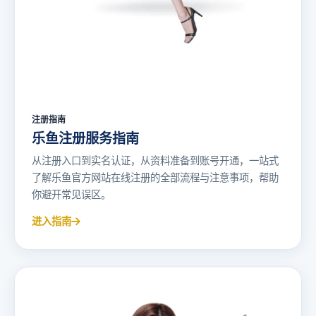
注册指南
乐鱼注册服务指南
从注册入口到实名认证，从资料准备到账号开通，一站式
了解乐鱼官方网站在线注册的全部流程与注意事项，帮助
你避开常见误区。
进入指南