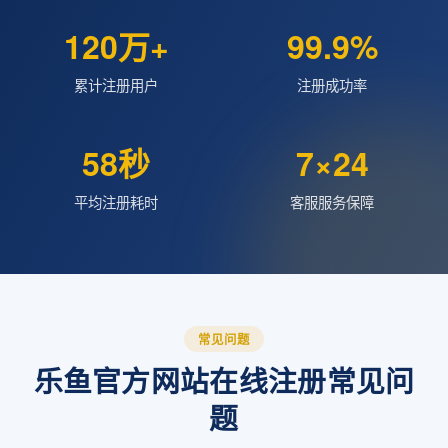
120万+
99.9%
累计注册用户
注册成功率
58秒
7×24
平均注册耗时
客服服务保障
常见问题
乐鱼官方网站在线注册常见问
题