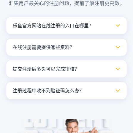
汇集用户最关心的注册问题，提前了解注册更高效。
乐鱼官方网站在线注册的入口在哪里？
访问乐鱼官方网站首页，点击页面上的"注册"按钮即可进入
在线注册流程。也可通过官方合作入口进入，但请务必确
在线注册需要提供哪些资料？
认网址为官方认证域名，以确保个人信息安全。
需要准备手机号码或邮箱、登录密码以及实名认证所需的
证件信息。实名认证用于保障账号安全和完整使用平台权
提交注册后多久可以完成审核？
益，所有资料均通过加密方式提交与存储。
系统会自动完成绝大部分审核流程，平均耗时仅约58秒。
如果提交的证件照片不够清晰或信息不完整，人工客服会
注册过程中收不到验证码怎么办？
在30分钟内主动联系你补充相关材料。
建议先检查手机号码或邮箱地址是否填写正确，同时翻看
短信垃圾箱或邮件垃圾文件夹。如果仍未收到验证码，可
以点击"重新获取验证码"按钮，或直接联系在线客服为你排
查处理。