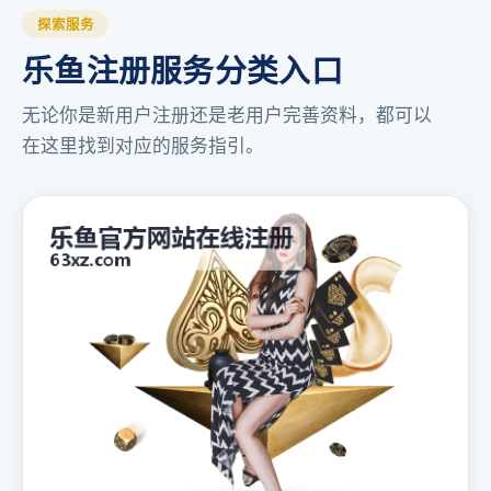
探索服务
乐鱼注册服务分类入口
无论你是新用户注册还是老用户完善资料，都可以
在这里找到对应的服务指引。